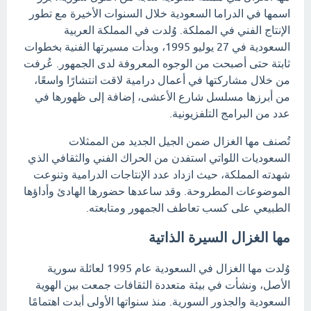
اسمها في الدراما السعودية خلال السنوات الأخيرة مع تطور
الإنتاج الفني في المملكة. وُلدت في المملكة العربية
السعودية في 27 يوليو 1995، وبدأت مسيرتها الفنية بخطوات
ثابتة حتى أصبحت من الوجوه المعروفة لدى الجمهور. عُرفت
من خلال مشاركتها في أعمال درامية لاقت انتشارًا واسعًا،
من أبرزها مسلسل شارع الأعشى، إضافة إلى ظهورها في
عدد من البرامج التلفزيونية.
تُصنف مها الغزال ضمن الجيل الجديد من الممثلات
السعوديات اللواتي استفدن من الحراك الفني والثقافي الذي
شهدته المملكة، حيث ازداد عدد الإنتاجات الدرامية وتنوعت
الموضوعات المطروحة. وقد ساعدها حضورها الهادئ وأداؤها
الطبيعي على كسب تعاطف الجمهور ومتابعته.
مها الغزال السيرة الذاتية
وُلدت مها الغزال في السعودية عام 1995 لعائلة سورية
الأصل، ونشأت في بيئة متعددة الثقافات جمعت بين الهوية
السعودية والجذور السورية. منذ سنواتها الأولى أبدت اهتمامًا