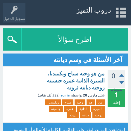
دروب التميز
تسجيل الدخول
اطرح سؤالاً
آخر الأسئلة في وسم ديانته
من هو وجيه سياج ويكيبيديا،
0
السيرة الذاتية عمره جنسيته
زوجته ديانته ثروته
تصويتات
1
مارس 28
سُئل
بواسطة
admin
(
322ألف
نقاط)
إجابة
من
هو
وجيه
سياج
ويكيبيديا،
السيرة
الذاتية
عمره
جنسيته
زوجته
ديانته
ثروته
لمشاهدة المزيد، انقر على
القائمة الكاملة للأسئلة
أو
الوسوم