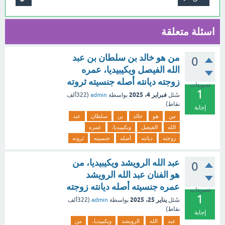
اسئلة متعلقة
من هو خالد بن سلطان بن عبد
0
الله الفيصل ويكيبيديا، عمره
زوجته ديانته أصله جنسيته ثروته
تصويتات
1
فبراير 4، 2025
سُئل
بواسطة
admin
(
322ألف
نقاط)
إجابة
من
هو
خالد
بن
سلطان
عبد
الله
الفيصل
ويكيبيديا،
عمره
زوجته
ديانته
أصله
جنسيته
ثروته
عبد الله الرويشد ويكيبيديا، من
0
هو الفنان عبد الله الرويشد
عمره جنسيته أصله ديانته زوجته
تصويتات
1
يناير 25، 2025
سُئل
بواسطة
admin
(
322ألف
نقاط)
إجابة
عبد
الله
الرويشد
ويكيبيديا،
من