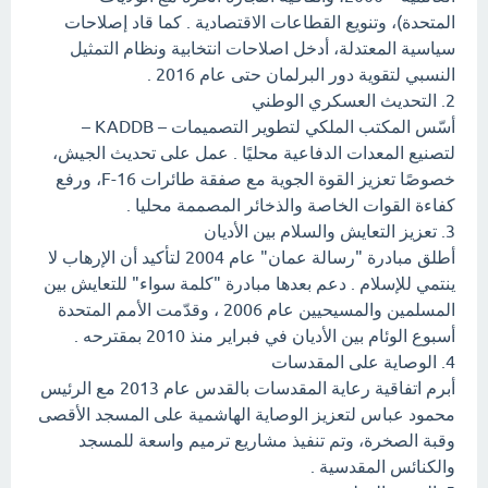
المتحدة)، وتنويع القطاعات الاقتصادية . كما قاد إصلاحات
سياسية المعتدلة، أدخل اصلاحات انتخابية ونظام التمثيل
النسبي لتقوية دور البرلمان حتى عام 2016 .
2. التحديث العسكري الوطني
أسّس المكتب الملكي لتطوير التصميمات – KADDB –
لتصنيع المعدات الدفاعية محليًا . عمل على تحديث الجيش،
خصوصًا تعزيز القوة الجوية مع صفقة طائرات F-16، ورفع
كفاءة القوات الخاصة والذخائر المصممة محليا .
3. تعزيز التعايش والسلام بين الأديان
أطلق مبادرة "رسالة عمان" عام 2004 لتأكيد أن الإرهاب لا
ينتمي للإسلام . دعم بعدها مبادرة "كلمة سواء" للتعايش بين
المسلمين والمسيحيين عام 2006 ، وقدّمت الأمم المتحدة
أسبوع الوئام بين الأديان في فبراير منذ 2010 بمقترحه .
4. الوصاية على المقدسات
أبرم اتفاقية رعاية المقدسات بالقدس عام 2013 مع الرئيس
محمود عباس لتعزيز الوصاية الهاشمية على المسجد الأقصى
وقبة الصخرة، وتم تنفيذ مشاريع ترميم واسعة للمسجد
والكنائس المقدسية .