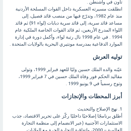
تاون في واشنطن .
انطلقت مسيرته العسكرية داخل القوات المسلحة الأردنية
منذ عام 1982، وتدرّج فيها من منصب قائد فصيل، إلى
مساعد قائد سرية، إلى قائد سرية دبابات (لواء 91) ثم قائد
اللواء المدرع الأربعين، ثم قائد القوات الخاصة الملكية عام
1994 . في عام 1998 نال رتبة لواء، وأكمل دورة في إدارة
الموارد الدفاعية بمدرسة مونتيري البحرية بالولايات المتحدة .
توليه العرش
عيّنه والده الملك حسين وليًا للعهد فبراير 1999، وتولى
مقاليد الحكم فور وفاة الملك حسين في 7 فبراير 1999،
وتوج رسمياً في 9 يونيو 1999 .
أبرز المحطات والإنجازات
1. نهج الإصلاح والتحديث
أطلق برنامجًا إصلاحيًا داخليًا ركّز على تحرير الاقتصاد، جذب
الاستثمارات الأجنبية (عبر الانضمام إلى منظمة التجارة
العالمية – 2000، واتفاقية التجارة الحرة مع الولايات