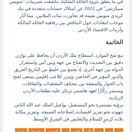
في ما يتعلق بثروة العائلة الملكية، تكشفت تسريبات "سويس
سيكرتس" في 2022 عن امتلاك حسابات متعددة في بنك
كريدي سويس بقيمة قد تجاوزت مئات الملايين، مما أثار
موجات انتقادات حول التناقض بين رفاهية العائلة المالكة
وأزمات الاقتصاد الأردني .
الخاتمة
مع شح الموارد، استطاع ملك الأردن أن يحافظ على توازن
دقيق بين التحديث والانفتاح من جهة وبين أمن واستقرار
الدولة من جهة أخرى. إذ يجمع بين خليطٍ من التاريخ العريق
والدور المؤثر في الحاضر، ويبرز كلاعب إقليمي يسعى لفتح
باب الحوار والمنفعة بين مختلف المعتقدات والثقافات،
ويستمر ركّازًا لعهد هاشمي ترتكز عليه تطلعات الأردن
الريادية.
برؤية مستمرة نحو المستقبل، يواصل الملك عبد الله الثاني
جهوده نحو تعزيز اقتصاده، إصلاحاته العميقة، وتعزيز مكانة
بلاده كرمزٍ للسلام والتعايش في الشرق الأوسط.
من
هو
عبد
الله
الثاني
بن
الحسين
ويكيبيديا،
عمره