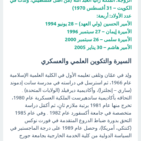
الزوجة: الملكة رانيا العبد الله (من أصل فلسطيني، ولدت في
الكويت – 31 أغسطس 1970)
عدد الأولاد: أربعة:
الأمير الحسين (ولي العهد) – 28 يونيو 1994
الأميرة إيمان – 27 سبتمبر 1996
الأميرة سلمى – 26 سبتمبر 2000
الأمير هاشم – 30 يناير 2005
السيرة والتكوين العلمي والعسكري
ولِد في عمّان وتلقى تعليمه الأول في الكلية العلمية الإسلامية
عام 1966، ثم استرسل في دراسته في مدرسة سانت إدموند
(ساري – إنجلترا)، وأكاديمية ديرفيلد (الولايات المتحدة) .
التحاقه بأكاديمية ساندهيرست الملكية العسكرية عام 1980،
تخرج منها عام 1981 برتبة ملازم ثانٍ، ثم أكمَل دراسة
متخصصة في جامعة أكسفورد عام 1982 . وفي عام 1985
التحق بدورة ضباط الدروع المتقدمة في فورت نوكس
(كنتكي، أمريكا)، وحصل عام 1989 على درجة الماجستير في
السياسة الدولية من كلية الخدمة الخارجية بجامعة جورج