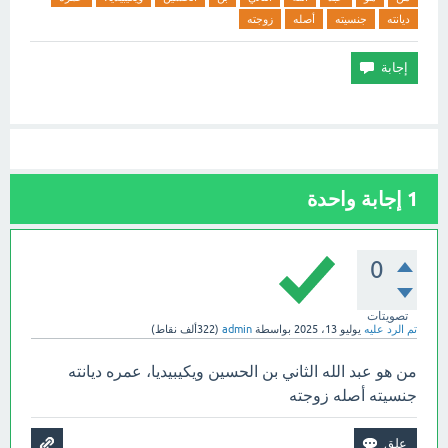
ديانته
جنسيته
أصله
زوجته
1
إجابة واحدة
0
تصويتات
تم الرد عليه
يوليو 13، 2025
بواسطة
admin
(
322ألف
نقاط)
من هو عبد الله الثاني بن الحسين ويكيبيديا، عمره ديانته
جنسيته أصله زوجته