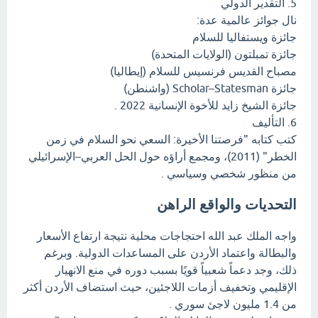
5. التقدير الدولي
نال جوائز عالمية عدة:
جائزة ويستفاليا للسلام
جائزة تمبلتون (الولايات المتحدة)
مصباح القديس فرنسيس للسلام (إيطاليا)
جائزة Scholar–Statesman (واشنطن)
جائزة الشيخ زايد للأخوة الإنسانية 2022 .
6. التأليف
كتب كتابه "فرصتنا الأخيرة: السعي نحو السلام في زمن
الخطر" (2011)، ومجمع أراؤه حول الحل العربي–الإسرائيلي
من منظور شخصي وسياسي .
التحديات والواقع الراهن
واجه الملك عبد الله احتجاجات محلية نتيجة ارتفاع الأسعار
والبطالة واعتماد الأردن على المساعدات الدولية. وبرغم
ذلك، وجد دعماً شعبياً قويًا بسبب دوره في منع الانهيار
الإقليمي وتخفيف أزمات اللاجئين، حيث استضاف الأردن أكثر
من 1.4 مليون لاجئ سوري .