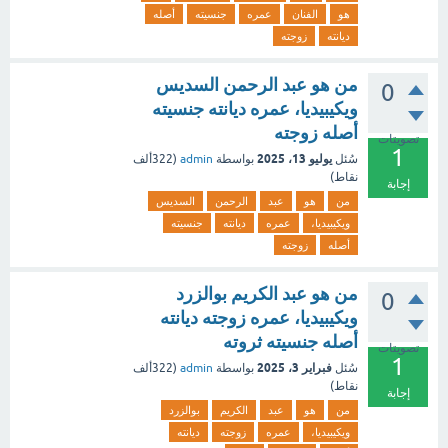
هو
الفنان
عمره
جنسيته
أصله
ديانته
زوجته
من هو عبد الرحمن السديس
0
ويكيبيديا، عمره ديانته جنسيته
أصله زوجته
تصويتات
1
يوليو 13، 2025
سُئل
بواسطة
admin
(
322ألف
نقاط)
إجابة
من
هو
عبد
الرحمن
السديس
ويكيبيديا،
عمره
ديانته
جنسيته
أصله
زوجته
من هو عبد الكريم بوالزرد
0
ويكيبيديا، عمره زوجته ديانته
أصله جنسيته ثروته
تصويتات
1
فبراير 3، 2025
سُئل
بواسطة
admin
(
322ألف
نقاط)
إجابة
من
هو
عبد
الكريم
بوالزرد
ويكيبيديا،
عمره
زوجته
ديانته