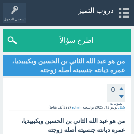
دروب التميز
تسجيل الدخول
اطرح سؤالاً
من هو عبد الله الثاني بن الحسين ويكيبيديا،
عمره ديانته جنسيته أصله زوجته
0
تصويتات
سُئل
يوليو 13، 2025
بواسطة
admin
(
322ألف
نقاط)
من هو عبد الله الثاني بن الحسين ويكيبيديا،
عمره ديانته جنسيته أصله زوجته