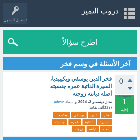
دروب التميز
تسجيل الدخول
اطرح سؤالاً
آخر الأسئلة في وسم فخر
فخر الدين يوسفي ويكيبيديا،
0
السيرة الذاتية عمره جنسيته
أصله ديانته زوجته
تصويتات
1
ديسمبر 2، 2024
سُئل
بواسطة
admin
(
322ألف
نقاط)
إجابة
فخر
الدين
يوسفي
ويكيبيديا،
السيرة
الذاتية
عمره
جنسيته
أصله
ديانته
زوجته